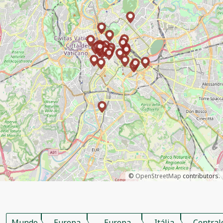
©
OpenStreetMap
contributors.
Mundo
Europa
Europa
Itália
Central