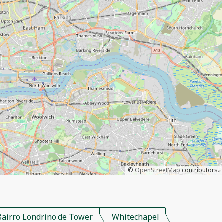
©
OpenStreetMap
contributors.
Bairro Londrino de Tower
Whitechapel