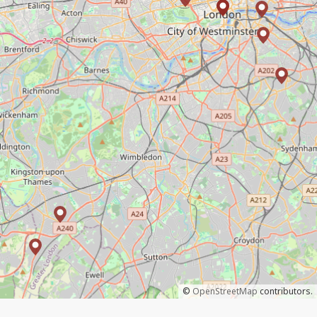
©
OpenStreetMap
contributors.