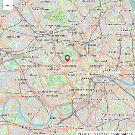
–
©
OpenStreetMap
contributors.