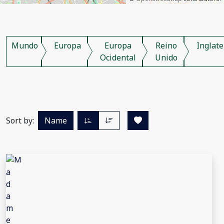
Mundo
Europa
Europa
Reino
Inglate
Ocidental
Unido
Sort by:
Name