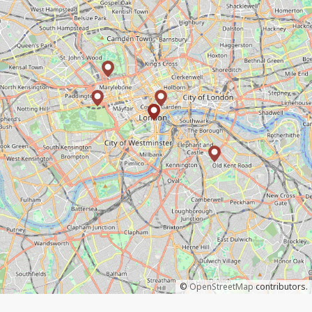
©
OpenStreetMap
contributors.