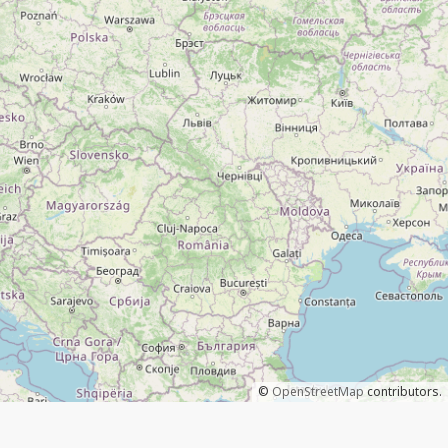
©
OpenStreetMap
contributors.