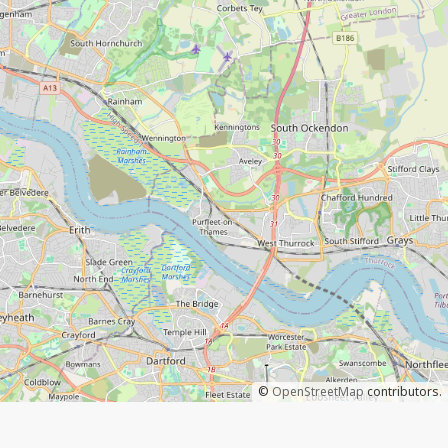
©
OpenStreetMap
contributors.