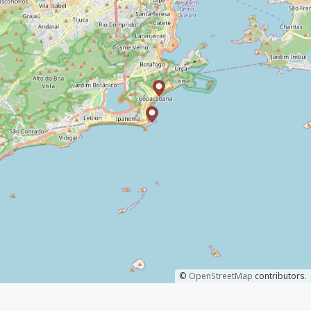
©
OpenStreetMap
contributors.