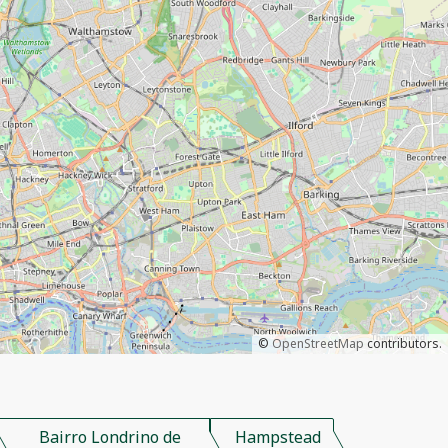
©
OpenStreetMap
contributors.
Bairro Londrino de
Hampstead