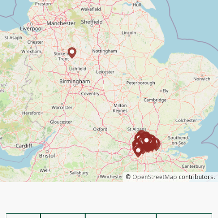
©
OpenStreetMap
contributors.