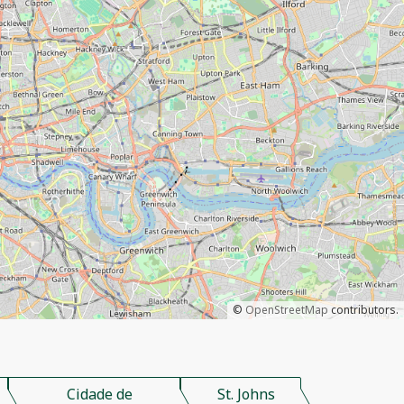
©
OpenStreetMap
contributors.
Cidade de
St. Johns