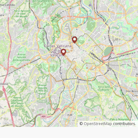
©
OpenStreetMap
contributors.