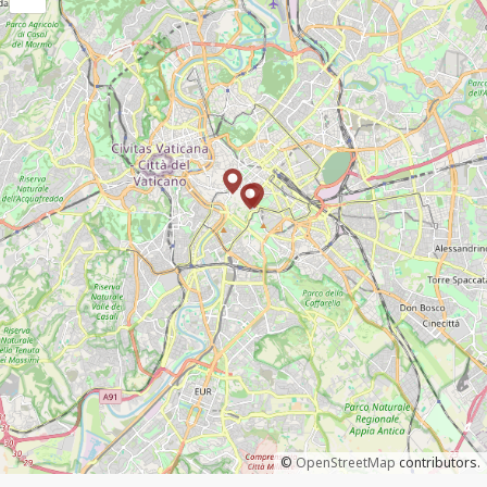
©
OpenStreetMap
contributors.