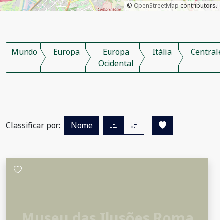
©
OpenStreetMap
contributors.
Mundo
Europa
Europa
Itália
Central
Ocidental
Classificar por:
Nome
Museu das Ilusões Roma