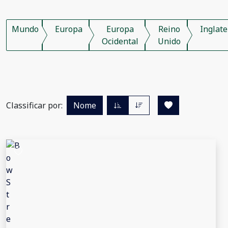
Mundo
Europa
Europa
Reino
Inglate
Ocidental
Unido
Classificar por:
Nome