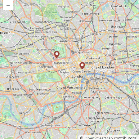
–
©
OpenStreetMap
contributors.