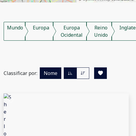
Mundo
Europa
Europa
Reino
Inglate
Ocidental
Unido
Classificar por:
Nome