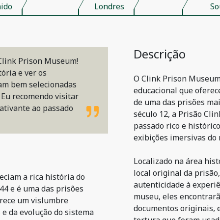
ido
Londres
So
Descrição
 Clink Prison Museum!
tória e ver os
O Clink Prison Museum
oram bem selecionadas
educacional que oferece
. Eu recomendo visitar
de uma das prisões mai
ativante ao passado
século 12, a Prisão Cl
passado rico e históric
exibições imersivas do
Localizado na área his
local original da prisã
eciam a rica história do
autenticidade à experiê
44 e é uma das prisões
museu, eles encontrarã
erece um vislumbre
documentos originais, 
 e da evolução do sistema