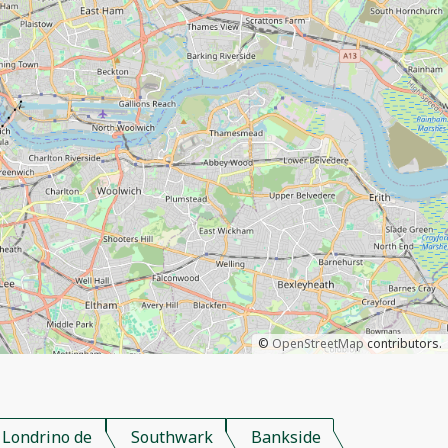
©
OpenStreetMap
contributors.
 Londrino de
Southwark
Bankside