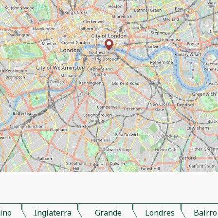
ino
Inglaterra
Grande
Londres
Bairro