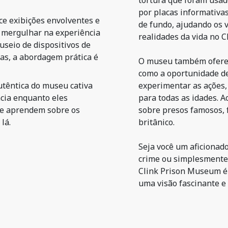
tortura que foram usa
por placas informativa
e exibições envolventes e
de fundo, ajudando os 
s mergulhar na experiência
realidades da vida no Cl
useio de dispositivos de
das, a abordagem prática é
O museu também oferec
como a oportunidade d
utêntica do museu cativa
experimentar as ações,
ncia enquanto eles
para todas as idades. A
 e aprendem sobre os
sobre presos famosos, 
lá.
britânico.
Seja você um aficionado
crime ou simplesmente 
Clink Prison Museum é 
uma visão fascinante e