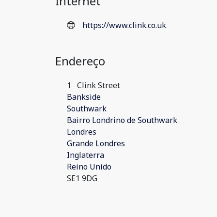
Internet
https://www.clink.co.uk
Endereço
1
Clink Street
Bankside
Southwark
Bairro Londrino de Southwark
Londres
Grande Londres
Inglaterra
Reino Unido
SE1 9DG