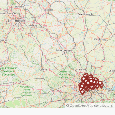
©
OpenStreetMap
contributors.