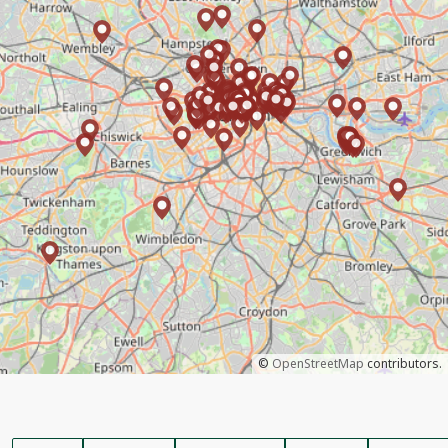
©
OpenStreetMap
contributors.