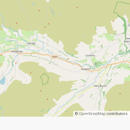
©
OpenStreetMap
contributors.