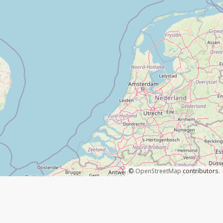
©
OpenStreetMap
contributors.