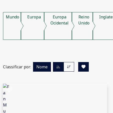
Mundo
Europa
Europa
Reino
Inglate
Ocidental
Unido
Classificar por:
Nome