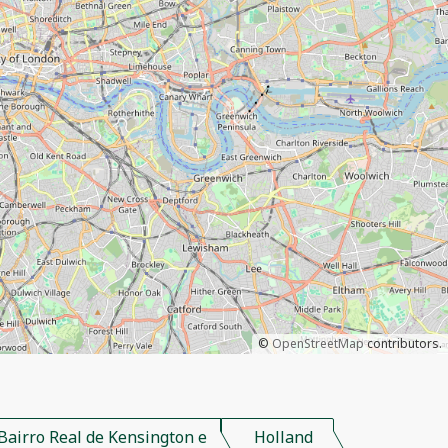
©
OpenStreetMap
contributors.
Bairro Real de Kensington e
Holland