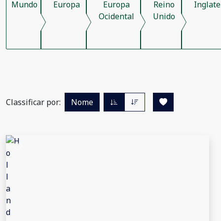
Mundo
Europa
Europa
Reino
Inglate
Ocidental
Unido
Classificar por:
Nome