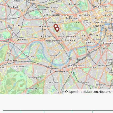
©
OpenStreetMap
contributors.