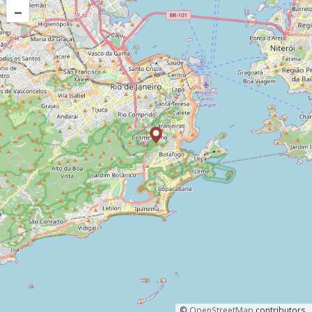
–
©
OpenStreetMap
contributors.