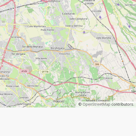
©
OpenStreetMap
contributors.