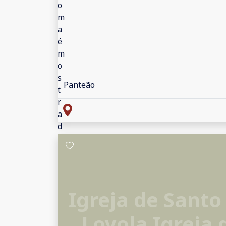
Panteão
Igreja de Santo
Loyola Igreja 