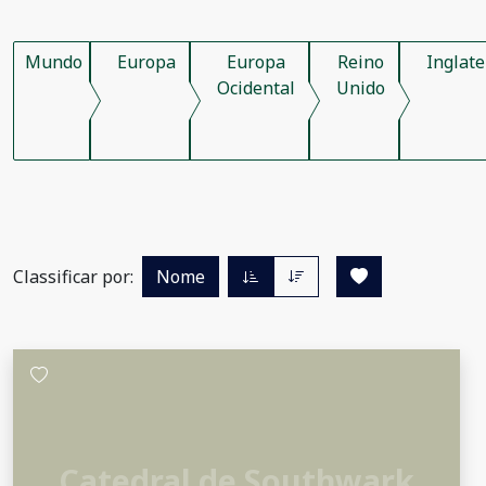
Mundo
Europa
Europa
Reino
Inglate
Ocidental
Unido
Classificar por:
Nome
Catedral de Southwark