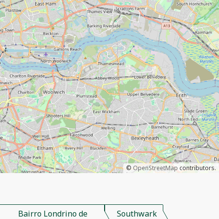
©
OpenStreetMap
contributors.
Bairro Londrino de
Southwark