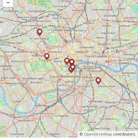
–
©
OpenStreetMap
contributors.