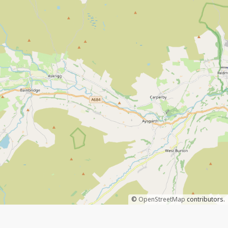
©
OpenStreetMap
contributors.