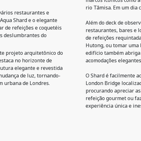
marcos icônicos como a 
rio Tâmisa. Em um dia c
vários restaurantes e
t Aqua Shard e o elegante
Além do deck de observ
r de refeições e coquetéis
restaurantes, bares e l
as deslumbrantes do
de refeições requintad
Hutong, ou tomar uma b
e projeto arquitetônico do
edifício também abriga
estaca no horizonte de
acomodações elegantes 
utura elegante e revestida
 mudança de luz, tornando-
O Shard é facilmente ac
m urbana de Londres.
London Bridge localizad
procurando apreciar as
refeição gourmet ou fa
experiência única e ine