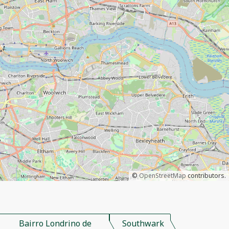
©
OpenStreetMap
contributors.
Bairro Londrino de
Southwark