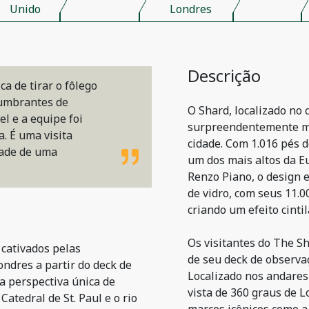
Unido
Londres
Descrição
a de tirar o fôlego
lumbrantes de
O Shard, localizado no
el e a equipe foi
surpreendentemente mo
. É uma visita
cidade. Com 1.016 pés de
dade de uma
um dos mais altos da E
Renzo Piano, o design 
de vidro, com seus 11.00
criando um efeito cintil
Os visitantes do The S
 cativados pelas
de seu deck de observa
ndres a partir do deck de
Localizado nos andares
a perspectiva única de
vista de 360 graus de L
atedral de St. Paul e o rio