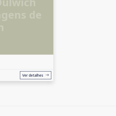
Dulwich
agens de
h
Ver detalhes