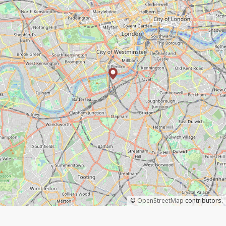
©
OpenStreetMap
contributors.