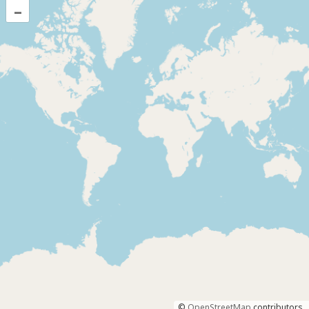
–
©
OpenStreetMap
contributors.