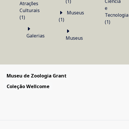
(1)
Ciência
Atrações
e
Culturais
Museus
Tecnologia
(1)
(1)
(1)
Galerias
Museus
Museu de Zoologia Grant
Coleção Wellcome