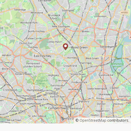
©
OpenStreetMap
contributors.