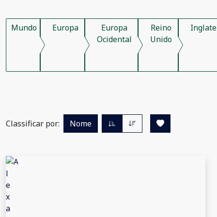
Mundo
Europa
Europa
Reino
Inglate
Ocidental
Unido
Classificar por:
Nome