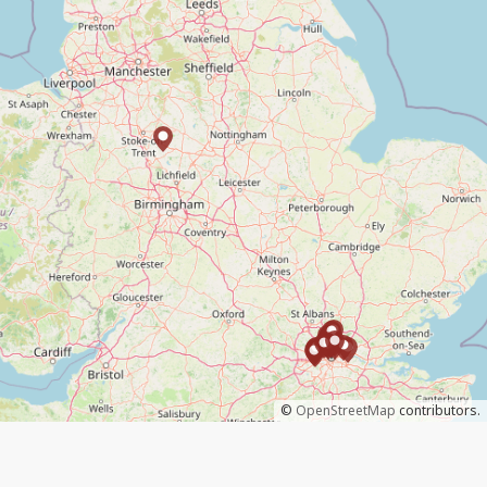
©
OpenStreetMap
contributors.