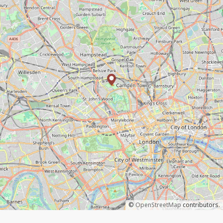
©
OpenStreetMap
contributors.