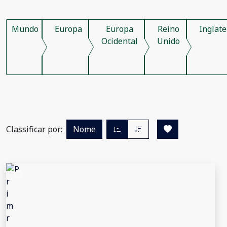
Mundo
Europa
Europa
Reino
Inglate
Ocidental
Unido
Classificar por:
Nome