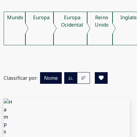
Mundo
Europa
Europa
Reino
Inglate
Ocidental
Unido
Classificar por:
Nome