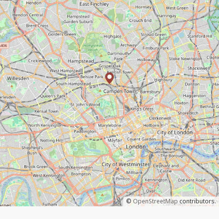
©
OpenStreetMap
contributors.