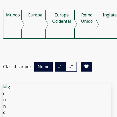
Mundo
Europa
Europa
Reino
Inglate
Ocidental
Unido
Classificar por:
Nome