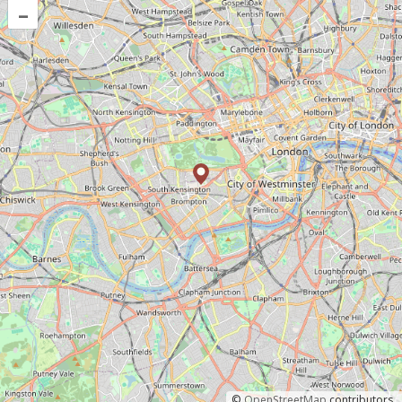
–
©
OpenStreetMap
contributors.