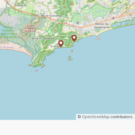
©
OpenStreetMap
contributors.