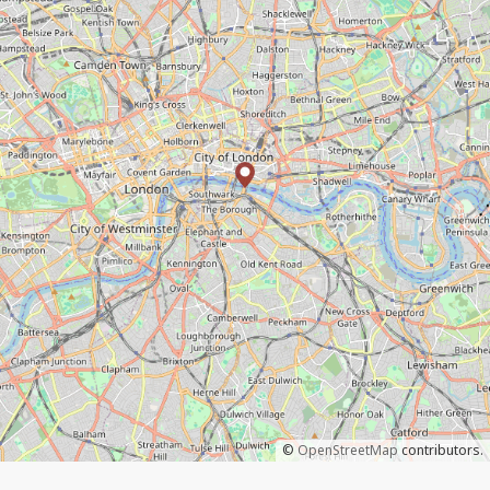
©
OpenStreetMap
contributors.