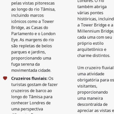
Londres. O rio
pelas vistas pitorescas
também abriga
ao longo do rio Tâmisa,
várias pontes
incluindo marcos
históricas, incluin
icônicos como a Tower
a Tower Bridge e a
Bridge, as Casas do
Millennium Bridge
Parlamento e o London
cada uma com seu
Eye. As margens do rio
próprio estilo
são repletas de belos
arquitetônico e
parques e jardins,
charme distintos.
proporcionando uma
fuga serena da
Um cruzeiro fluvial
movimentada cidade.
uma atividade
Cruzeiros fluviais:
Os
obrigatória para o
turistas gostam de fazer
visitantes,
cruzeiros de barco ao
proporcionando
longo do Tâmisa para
uma maneira
conhecer Londres de
descontraída de
uma perspectiva
apreciar as vistas 