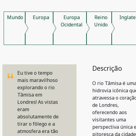
Mundo
Europa
Europa
Reino
Inglate
Ocidental
Unido
Descrição
Eu tive o tempo
mais maravilhoso
O rio Tâmisa é um
explorando o rio
hidrovia icônica qu
Tâmisa em
atravessa o coraçã
Londres! As vistas
de Londres,
eram
oferecendo aos
absolutamente de
visitantes uma
tirar o fôlego e a
perspectiva única 
atmosfera era tão
pitoresca da cidade