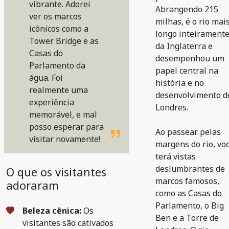
vibrante. Adorei
Abrangendo 215
ver os marcos
milhas, é o rio mai
icônicos como a
longo inteirament
Tower Bridge e as
da Inglaterra e
Casas do
desempenhou um
Parlamento da
papel central na
água. Foi
história e no
realmente uma
desenvolvimento d
experiência
Londres.
memorável, e mal
posso esperar para
Ao passear pelas
visitar novamente!
margens do rio, vo
terá vistas
deslumbrantes de
O que os visitantes
marcos famosos,
adoraram
como as Casas do
Parlamento, o Big
Beleza cênica:
Os
Ben e a Torre de
visitantes são cativados