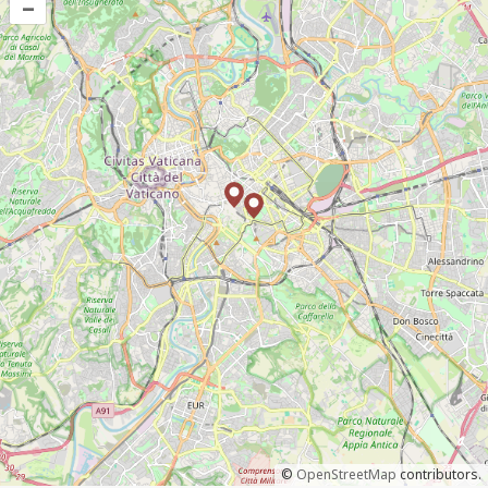
–
©
OpenStreetMap
contributors.