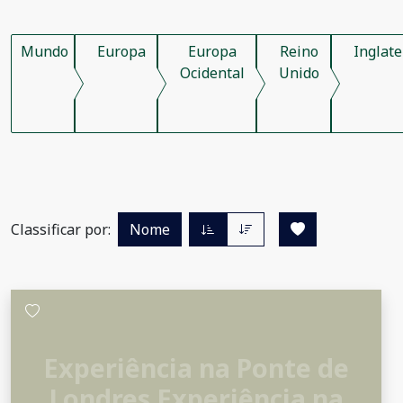
Mundo
Europa
Europa
Reino
Inglate
Ocidental
Unido
Classificar por:
Nome
Experiência na Ponte de
Londres Experiência na