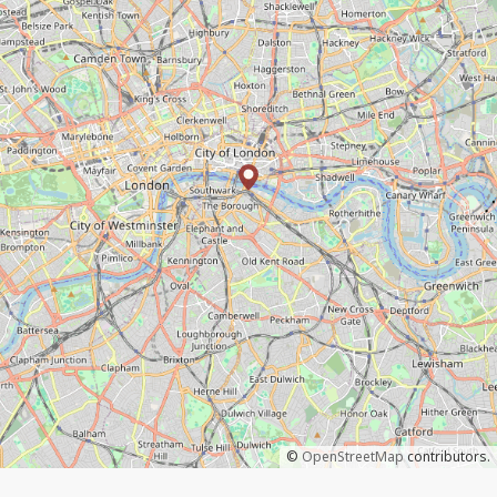
©
OpenStreetMap
contributors.