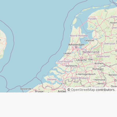
©
OpenStreetMap
contributors.