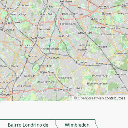
©
OpenStreetMap
contributors.
Bairro Londrino de
Wimbledon