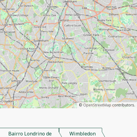
©
OpenStreetMap
contributors.
Bairro Londrino de
Wimbledon