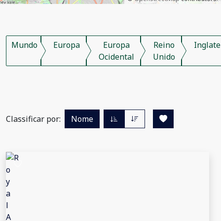
Mundo
Europa
Europa
Reino
Inglate
Ocidental
Unido
Classificar por:
Nome