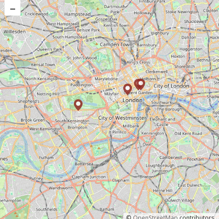
–
©
OpenStreetMap
contributors.