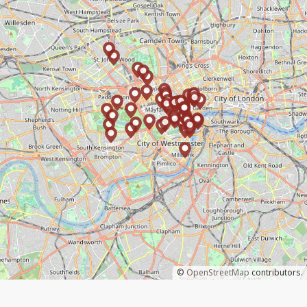
©
OpenStreetMap
contributors.